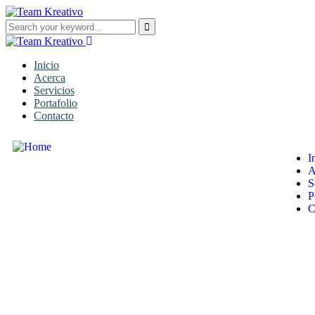
Inicio
Acerca
Servicios
Portafolio
Contacto
I
A
S
P
C