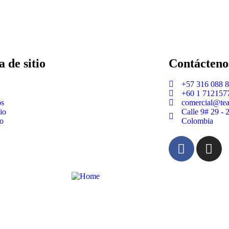
 de sitio
Contácteno
+57 316 088 
+60 1 712157
os
comercial@te
io
Calle 9# 29 - 
o
Colombia
dwelt.com