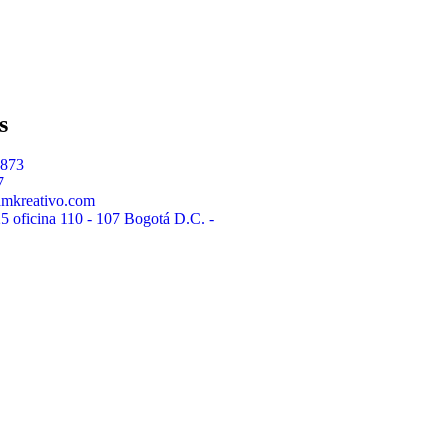
s
8873
7
amkreativo.com
25 oficina 110 - 107 Bogotá D.C. -