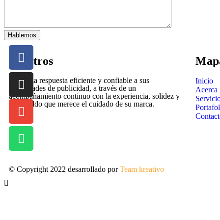
Nosotros
Mapa
Somos la respuesta eficiente y confiable a sus
Inicio
necesidades de publicidad, a través de un
Acerca
acompañamiento continuo con la experiencia, solidez y
Servici
el respaldo que merece el cuidado de su marca.
Portafol
Contact
© Copyright 2022 desarrollado por
Team kreativo
páginas web – co